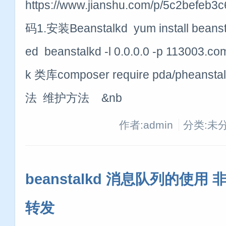
https://www.jianshu.com/p/5c2b
码1.安装Beanstalkd yum install beans
ed beanstalkd -l 0.0.0.0 -p 113003.
k 类库composer require pda/pheanst
法 维护方法 &nb
作者:admin
分类:未
beanstalkd 消息队列的使用 
转发