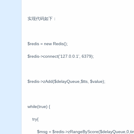
实现代码如下：
$redis = new Redis();
$redis->connect('127.0.0.1', 6379);
$redis->zAdd($delayQueue,$tts, $value);
while(true) {
try{
$msg = $redis->zRangeByScore($delayQueue,0,time