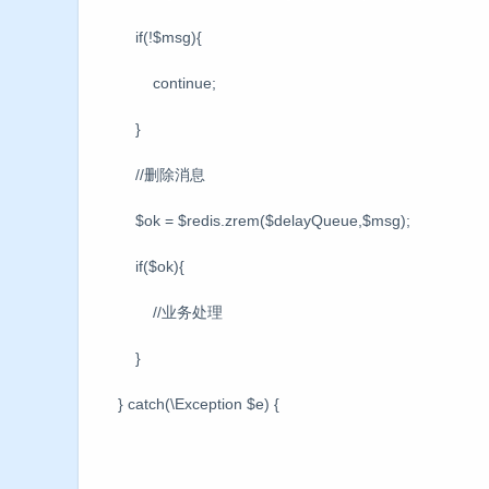
if(!$msg){
continue;
}
//删除消息
$ok = $redis.zrem($delayQueue,$msg);
if($ok){
//业务处理
}
} catch(\Exception $e) {