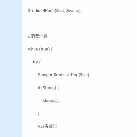
$redis->lPush($list, $value);
//消费消息
while (true) {
try {
$msg = $redis->rPop($list);
if (!$msg) {
sleep(1);
}
//业务处理